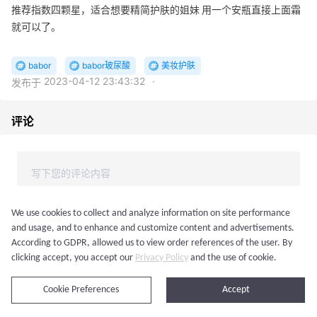
推荐指数四颗星，适合想要精简护肤的姐妹 用一个安瓶直接上面霜
就可以了。
babor
babor玻尿酸
美妆护肤
2023-04-12 23:43:32
·
发布于
评论
We use cookies to collect and analyze information on site performance
and usage, and to enhance and customize content and advertisements.
According to GDPR, allowed us to view order references of the user. By
登录后发表评论
clicking accept, you accept our
Privacy Policy
and the use of cookie.
Cookie Preferences
Accept
最新