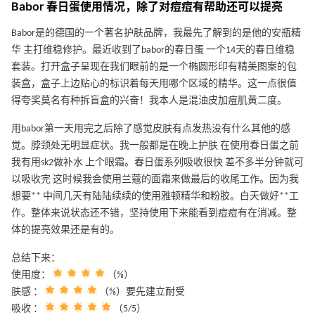
Babor 春日蛋使用情况，除了对痘痘有帮助还可以提亮
Babor是的德国的一个著名护肤品牌，我最先了解到的是他的安瓶精
华 主打维稳修护。最近收到了babor的春日蛋 一个14天的春日维稳
套装。打开盒子呈现在我们眼前的是一个椭圆形印有精美图案的包
装盒，盒子上边贴心的标识着每天用哪个区域的精华。这一点很值
得夸奖莫名有种拆盲盒的兴奋！我本人是混油皮加痘肌黄二度。
用babor第一天用完之后除了感觉皮肤有点发热没有什么其他的感
觉。脖颈处无明显症状。我一般都是在晚上护肤 在使用春日蛋之前
我有用sk2做补水 上个眼霜。春日蛋系列吸收很快 差不多半分钟就可
以吸收完 这时候我会使用兰蔻的面霜来做最后的收尾工作。因为我
想要** 中间几天有陆陆续续的使用雅顿精华和粉胶。白天做好**工
作。整体来说状态还不错，坚持使用下来能看到痘痘有在消减。整
体的提亮效果还是有的。
总结下来：
使用度：
（⅘）
肤感 ：
（⅘）要先建立耐受
吸收 ：
（5/5）