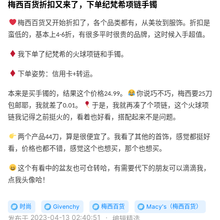
梅西百货折扣又来了，下单纪梵希项链手镯
梅西百货又开始折扣了，各个品类都有，从美妆到服饰。折扣是
蛮低的，基本上4-6折，有很多平时很贵的品牌，这时候入手超值。
我下单了纪梵希的火球项链和手镯。
下单姿势：信用卡+转运。
本来是买手镯的，结果这个价格24.99。
你说巧不巧，梅西要25刀
包邮耶，我就差了0.01。
于是，我就再凑了个项链，这个火球项
链我记得之前挺火的，看着也好看，搭配起来不是问题。
两个产品44刀，算是很便宜了。我看了其他的首饰，感觉都挺好
看，价格也都不错，感觉这个也想买，那个也想买。
这个有看中的盆友也可仓转哈，有需要代下的朋友可以滴滴我，
点我头像哈！
时尚
Givenchy
梅西百货
Macy's（梅西百货）
2023-04-13 02:40:51
·
发布于
编辑精选