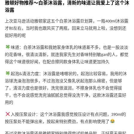
雅顿好物推荐～白茶沐浴露，清新的味道让我爱上了这个沐
浴露
上次亚马逊活动雅顿家这五个白茶沐浴露巨划算，一瓶400ml沐浴露
才80左右，当时我也跟风买了两瓶，回来立马就用上啦，没想到还
挺好用的呢
味道：白茶沐浴露和我她家身体乳的味道差不多，也是一股淡淡
的花香味，很清淡清新，就连我家先生对香味特别敏gan的人，都觉
得这个味道很好闻，在配合擦同款身体乳让味道更加持久
起泡&清洁力度：沐浴露是啫喱状的，起泡比较容易，我用的沐
浴球洗澡泡泡很多，不过泡泡没又像乳状起泡那么绵密，但是够
了，清洁力度也是很好，洗完很滋润，不擦身体乳也不会觉得拔
干，也不会说感觉洗完油腻腻总觉得没洗干净，这款沐浴露还蛮好
用的
入按压泵设计：这个沐浴露我感觉按压设计有点问题，390ml的
按压泵处不能弹出来，按起来特别费劲，有点影响使用了
不过这款沐浴露还是雅顿家特别值得尝试的单品啦，正好夏天用起