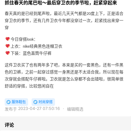
抓住春天的尾巴啦～最后穿卫衣的季节啦，赶紧穿起来
春天真的是已经到尾声啦，最近几天天气都是20度上下，正是适合
穿卫衣的季节，还有几件卫衣今年都没穿过一次，赶紧找出来穿一
穿
今日穿搭look：
上衣：nike经典黑色连帽卫衣
下装：蓝色直筒牛仔裤
这件卫衣买了也有两年多了吧，本来是买的一套黑色，还有一件黑
色的卫裤，之前一起穿过感觉一身黑还是不太适合我，所以现在每
次穿就会搭配牛仔裤啦。卫衣就是怎么穿都不会出错啦，很简单很
舒适的穿搭，比较悠闲自在
服饰鞋包
时尚穿搭
2023-04-27 07:50:16
·
发布于
编辑精选
评论