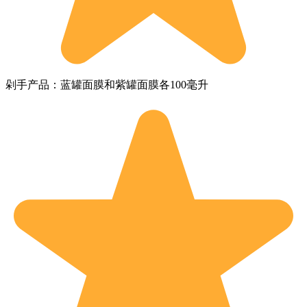
剁手产品：蓝罐面膜和紫罐面膜各100毫升