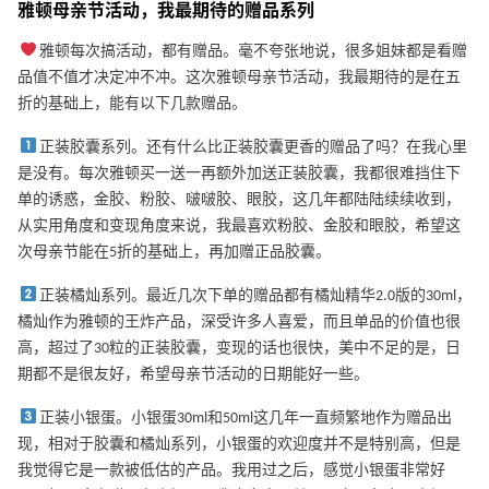
雅顿母亲节活动，我最期待的赠品系列
雅顿每次搞活动，都有赠品。毫不夸张地说，很多姐妹都是看赠
品值不值才决定冲不冲。这次雅顿母亲节活动，我最期待的是在五
折的基础上，能有以下几款赠品。
正装胶囊系列。还有什么比正装胶囊更香的赠品了吗？在我心里
是没有。每次雅顿买一送一再额外加送正装胶囊，我都很难挡住下
单的诱惑，金胶、粉胶、啵啵胶、眼胶，这几年都陆陆续续收到，
从实用角度和变现角度来说，我最喜欢粉胶、金胶和眼胶，希望这
次母亲节能在5折的基础上，再加赠正品胶囊。
正装橘灿系列。最近几次下单的赠品都有橘灿精华2.0版的30ml，
橘灿作为雅顿的王炸产品，深受许多人喜爱，而且单品的价值也很
高，超过了30粒的正装胶囊，变现的话也很快，美中不足的是，日
期都不是很友好，希望母亲节活动的日期能好一些。
正装小银蛋。小银蛋30ml和50ml这几年一直频繁地作为赠品出
现，相对于胶囊和橘灿系列，小银蛋的欢迎度并不是特别高，但是
我觉得它是一款被低估的产品。我用过之后，感觉小银蛋非常好