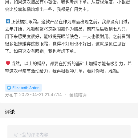
用，如果这次赠品有小银蛋，我也考虑下单。从变现角度，小银蛋
会比胶囊和橘灿难出一些，我都是自用为主。
正装橘灿眼霜。这款产品在作为赠品出现之前，我都没有用过，
去年开始，雅顿频繁将这款眼霜作为赠品，前前后后收到七八只，
用下来感受度很好，能够提亮眼部肤色，一支也很耐用。之前看到
很多姐妹嫌弃这款眼霜，觉得不好用也不好出，这就是见仁见智
了。如果这次有眼霜，我也考虑下单。
当然，以上的赠品，都要在打折的基础上加赠才能有吸引力，希
望这次母亲节活动给力，我再狠狠冲几单，看好你哦，雅顿。
Elizabeth Arden
2023-04-21 21:47:14
·
发布于
编辑精选
评论