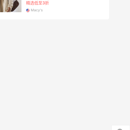
精选低至3折
Macy's