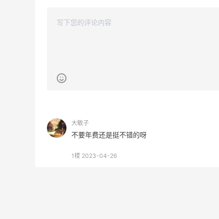
满$130送水桶包
Estee Lauder
大敏子
不要年费还是挺不错的呀
1楼
2023-04-26