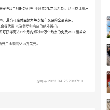
2.3折 $13.56
Macy's
,将获得18个月的0%利率,手续费3%,之后为5%。这可以让用户
29天17小时
(CDW)。最高可赔付金额为每次租车交易的全部费用。
Free People：高颜值休闲运动风来袭
音乐会等优惠,以及餐厅和商店的额外折扣。
首单9折
脑,即可获得高达12个月内超过32万个热点的免费Wi-Fi,覆盖全
Free People
回报,初始开户金额高达25万美元。
Davines：上新好物 大卫尼斯贵妇级护发
9天10小时
产品
夏日精选
Davines US
Selfridges：时尚上新热卖！入手 Acne、
19天19小时
西太后、House of CB 等
2023-04-25 20:37:10
·
发布于
定价优势
Selfridges
Woot：Burberry、Coach等品牌香氛低至
7天8小时
3.6折