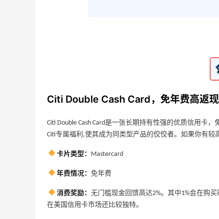
在线办卡
2023-04-25
0
Citi Double Cash Card，免年费高返
现，高消费首选
2023-04-25
0
Citi Double Cash Card，免年费
United Explorer Card信用卡怎么样？怎
么申请？附在线申请通道
Citi Double Cash Card是一张长期持有性强的优
Citi专属福利,使其成为同类型产品的佼佼者。如果你有
2023-04-25
0
卡片类型：
Mastercard
年费情况：
免年费
消费奖励：
无门槛现金回馈高达2%。其中1%会在购买
Aeropostale：折扣区上新！北美平价校园
在美国信用卡市场还比较独特。
品牌 不输BM的宝藏