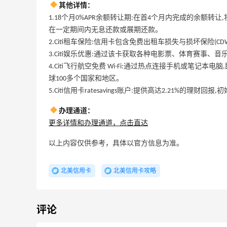
多款到手价仅个位数
其他详情：
Aeropostale
1.18个月0%APR余额转让期:在首4个月内完成的余额转让
在一定期间内无息还款或展期还款。
8/17上新！Kilian Paris 凯利安 Midnight
1个月3天
2.Citi租车保险:信用卡包含免费出租车损失与损坏保险
Espresso 香水 75ml
3.Citi娱乐优惠:通过该卡获取各种电影票、体育赛事、
$150
4.Citi飞行航空免费 Wi-Fi:通过热点连接手机或笔记本电
Sephora
球100多个国家和地区。
5.Citi信用卡ratesavings账户:提供高达2.21%的理财
24天8小时
MCM：粉色限定系列，热门单品$65起
办理通道：
新品上线
更多详情和办理通道，点击直达
MCM
以上内容仅供参考，具体以官方信息为准。
限US站！iHerb：全场大促！满$60享8.5
4天20小时
折
北美信用卡
北美信用卡攻略
满$100享8折
iHerb
评论
Estee Lauder：Glimmer 新香上新热卖！
23天19小时
随单送5ml香水