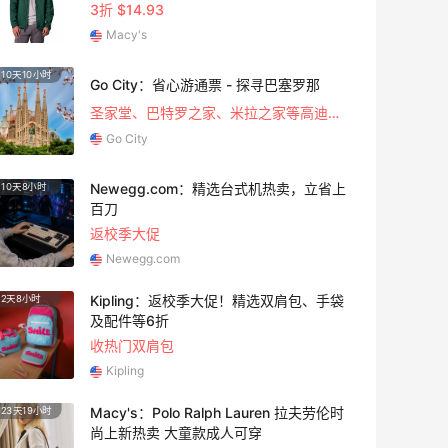
3折 $14.93
Macy's
10天10小时
1个月3
Go City：省心游通票 - 探寻巴塞罗那
圣家堂、巴特罗之家、米拉之家等高迪建筑
Go City
Newegg.com：精选台式机热卖，立省上
10天8小时
24天8
百刀
返校季大促
Newegg.com
Kipling：返校季大促！精选双肩包、手袋
2天8小时
4天20
及配件等6折
收热门双肩包
Kipling
Macy's：Polo Ralph Lauren 拉夫劳伦时
23天19小时
23天1
尚上新热卖 大童款成人可穿