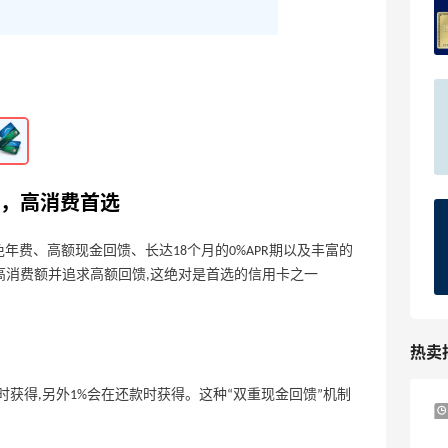
Quest Card简介
2023-05-31
0
Walmart Rewards Mastercard值得办理
吗？附信用卡办理通道
2023-05-31
0
高返现，高消费首选
Chase Sapphire Reserve怎么样？
Chase Sapphire Reserve怎么办理？
质信用卡，免年费、高额现金回馈、长达18个月的0%APR期以及丰富的
较高消费额并追求高额回馈,这绝对是首选的信用卡之一
2023-05-31
0
热卖
时获得,另外1%会在还款时获得。这种“双重现金回馈”机制
好价！Polo Ralph Lauren 拉夫劳伦Polo徽
9天19小时
标绿色棒球帽