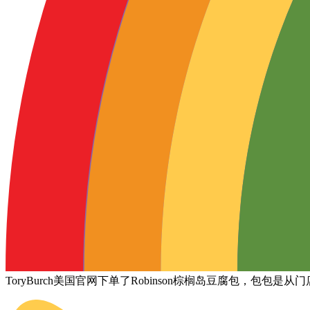
ToryBurch美国官网下单了Robinson棕榈岛豆腐包，包包