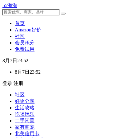
55海淘
首页
Amazon好价
社区
会员积分
免费试用
8月7日23:52
8月7日23:52
登录
注册
社区
好物分享
生活攻略
吃喝玩乐
二手闲置
家有萌宠
北美信用卡