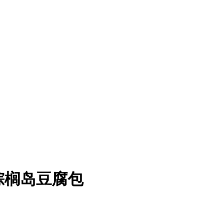
n棕榈岛豆腐包