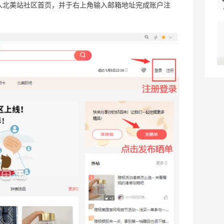
Aeropostale
入北美站社区首页，并于右上角输入邮箱地址完成账户注
Selfridges：时尚上新热卖！入手 Acne、
20天12小时
西太后、House of CB 等
定价优势
Selfridges