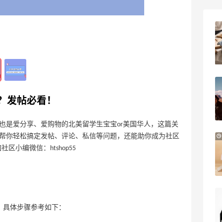
Davines：上新好物 大卫尼斯贵妇级护发
10天3小时
产品
夏日精选
Davines US
3天1小时
Milwaukee M12电动打胶工具特惠
？发帖必看！
6.2折 $149
The Home Depot
也是爱分享、爱购物的北美留学生宝宝or美国华人，这篇关
能帮你轻松搞定发帖、评论、私信等问题，还能助你成为社区
e.l.f. Cosmetics：平价彩妆热卖 入腮红
棒、妆前乳等
小编微信：htshop55
新人首单享8.5折
e.l.f. cosmetics
Aeropostale：折扣区上新！北美平价校园
品牌 不输BM的宝藏
p，具体步骤参考如下：
多款到手价仅个位数