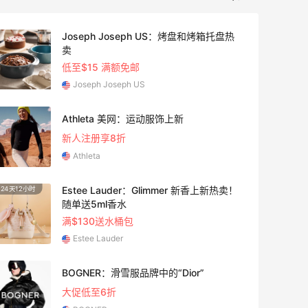
Joseph Joseph US：烤盘和烤箱托盘热
25天1
卖
低至$15 满额免邮
Joseph Joseph US
25天1
Athleta 美网：运动服饰上新
新人注册享8折
Athleta
Estee Lauder：Glimmer 新香上新热卖！
24天12小时
1个月
随单送5ml香水
满$130送水桶包
Estee Lauder
1个月
BOGNER：滑雪服品牌中的“Dior”
大促低至6折