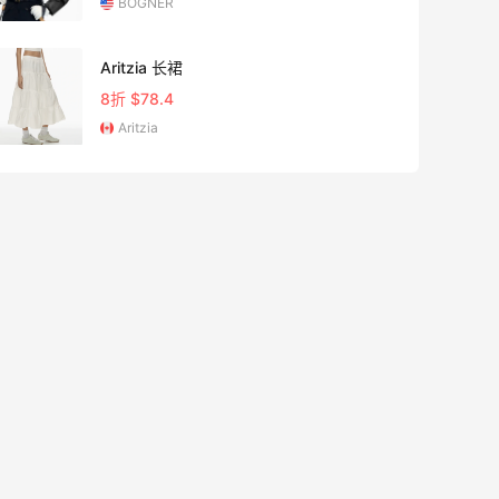
BOGNER
5天13
Aritzia 长裙
8折 $78.4
Aritzia