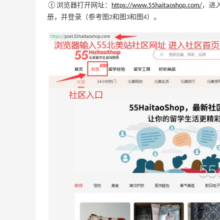
The Home Depot
①浏览器打开网址：
https://www.55haitaoshop.com/
，进
册，并登录（参考图2和图3和图4）。
限US站！iHerb：全场大促！满$60享8.5
5天13小时
折
满$100享8折
iHerb