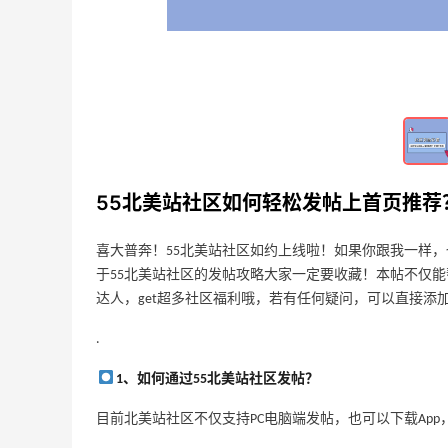
25天1小时
MCM：粉色限定系列，热门单品$65起
新品上线
MCM
CheapOair.ca：机票酒店预定，注册最高
25天1小时
立省C$50手续费
55北美站社区如何轻松发帖上首页推荐
立即省钱，开启旅程
CheapOair
喜大普奔！55北美站社区如约上线啦！如果你跟我一样，
于55北美站社区的发帖攻略大家一定要收藏！本帖不仅
1个月
Free People：高颜值休闲运动风来袭
达人，get超多社区福利哦，若有任何疑问，可以直接添加社区
首单9折
Free People
.
1、如何通过55北美站社区发帖？
1个月
DEWALT 得伟自动回卷气管卷轴热卖
目前北美站社区不仅支持PC电脑端发帖，也可以下载Ap
3.4折 $57.75