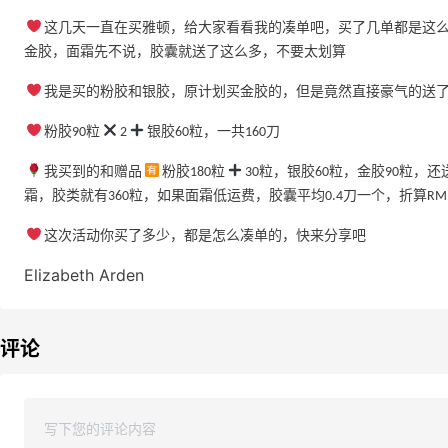
这几天一直在买雅顿，给大家看看我的凑单吧，买了几单都是这么
金胶，面霜先不说，胶囊就送了这么多，不要太划算
我是买的粉胶和银胶，原计划买金胶的，但是竟然直接豪气的送了
粉胶90粒
2
银胶60粒，一共160刀
我买到的和赠品
️粉胶180粒
30粒，银胶60粒，金胶90粒，
霜，胶类就有360粒，如果面霜低运费，胶囊平均0.4刀一个，折算RM
这次活动你买了多少，都是怎么凑单的，快来分享吧
Elizabeth Arden
评论