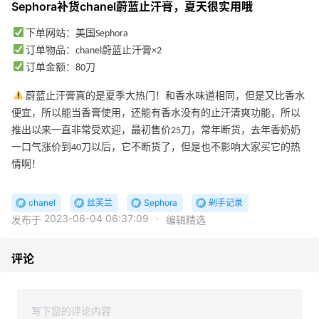
Sephora补货chanel蔚蓝止汗膏，夏天很实用哦
下单网站：美国Sephora
订单物品：chanel蔚蓝止汗膏×2
订单金额：80刀
蔚蓝止汗膏真的是夏季大热门！和香水味道相同，但是又比香水
便宜，所以能当香膏使用，还能有香水没有的止汗清爽功能，所以
推出以来一直非常受欢迎，最初售价25刀，常年断货，去年香奶奶
一口气涨价到40刀以后，它不断货了，但是也不影响大家买它的热
情啊！
chanel
丝芙兰
Sephora
剁手记录
2023-06-04 06:37:09
·
发布于
编辑精选
评论