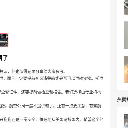
2024-06-25
0
终于在小红mall上买到橘朵了，国货还是
很好用
2024-06-25
0
国了
终于入手了香水界死亡三巨头之一：阿蒂
仙冥府之路
复杂，但也值得记录分享给大家参考。
2023-12-19
0
托运，而且一定要提前查询清楚航线是否可以运输宠物。托运
等全套证件，还要提前做检查和报告。我们选择由专业机构
热卖
宽敞。航空公司一般不提供箱子。还有一点要注意，有些航
Aeropostale：折扣区上新！北美平价校园
只狗狗还是非常安全、快速地从美国运抵国内。希望这个经
品牌 不输BM的宝藏