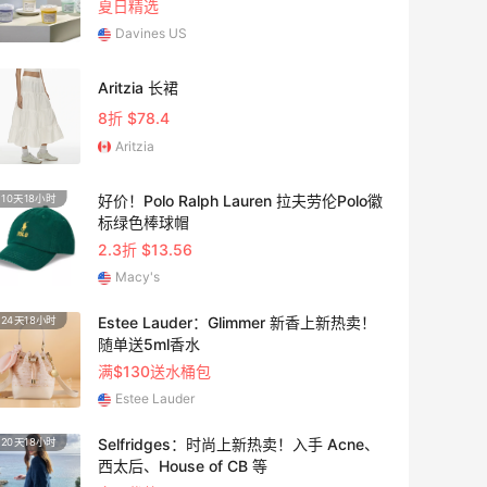
夏日精选
Davines US
Aritzia 长裙
8折 $78.4
Aritzia
好价！Polo Ralph Lauren 拉夫劳伦Polo徽
10天18小时
25天7
标绿色棒球帽
2.3折 $13.56
Macy's
Estee Lauder：Glimmer 新香上新热卖！
24天18小时
1个月
随单送5ml香水
满$130送水桶包
Estee Lauder
Selfridges：时尚上新热卖！入手 Acne、
20天18小时
5天19
西太后、House of CB 等