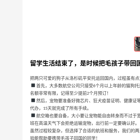
2023-06-24
0
留学生活结束了，是时候把毛孩子带回
把两只可爱的狗子从洛杉矶平安托运回国内，过程虽有点
首先，大多数航空公司只接受6个月以上年龄的猫狗
名额非常有限，记得至少提前2个月预订！
然后，宠物要准备好微芯片、狂犬疫苗证明、健康证
代办，15天就完成了所有手续。
航空箱也要自备，大小要让宠物能自由转身而不过于
班在高温天气下会拒绝运输宠物，出行前一定要确认好。
Le Creuset：提升生活幸福感！精美锅具
虽然过程较复杂，但选择了合适的航班和服务，我们的两
热卖
验能帮助要携带毛孩子回国的同学！