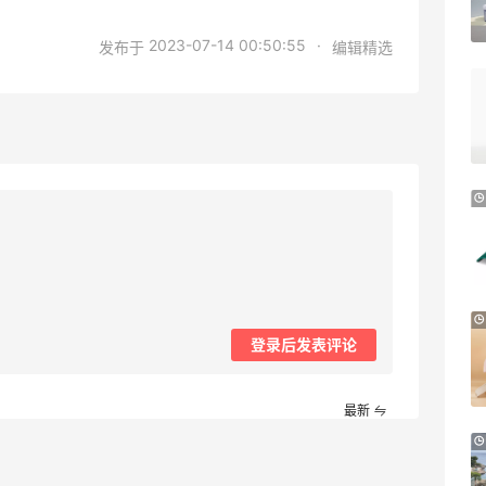
多款到手价仅个位数
Aeropostale
2023-07-14 00:50:55
·
发布于
编辑精选
3天7小时
Milwaukee M12电动打胶工具特惠
6.2折 $149
The Home Depot
BOGNER：滑雪服品牌中的“Dior”
大促低至6折
BOGNER
e.l.f. Cosmetics：平价彩妆热卖 入腮红
棒、妆前乳等
登录后发表评论
新人首单享8.5折
e.l.f. cosmetics
最新
Joseph Joseph US：烤盘和烤箱托盘热
卖