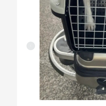
感谢金主爸爸送来的阿蒂仙礼盒，真的很
喜欢！
2023-06-26
0
号称机皇的电动牙刷--philips HX6730
真的有那么好用的吗？
2023-06-24
0
Philips直板夹，冷门又好用，入手超值
的！