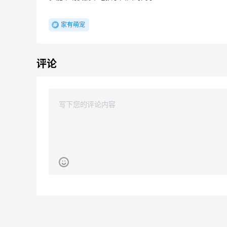
无门槛买奶油
Le Creuset
家有萌宠
Athleta 美网：运动服饰上新
新人注册享8折
评论
Athleta
CheapOair.ca：机票酒店预定，注册最高
25天7小时
立省C$50手续费
立即省钱，开启旅程
CheapOair
1个月
DEWALT 得伟自动回卷气管卷轴热卖
3.4折 $57.75
The Home Depot
限US站！iHerb：全场大促！满$60享8.5
5天19小时
折