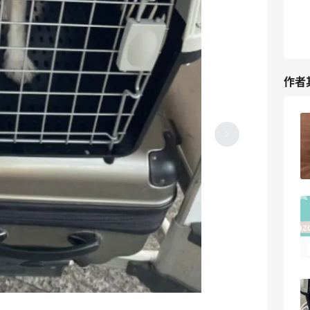
作者
2024黑五想买面霜，有没有推荐的品牌
呀
2024-10-21
0
美国剩菜盲盒到底有多划算？花小钱吃大
餐呀
2024-07-16
0
小红mall淘的敷尔佳面膜，敏感时期专用