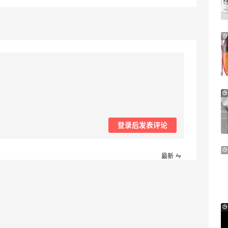
新人首单享8.5折
e.l.f. cosmetics
Milwaukee M12 6英寸无刷修枝链锯 12V
30天
含2块5Ah电池+充电器
3.9折 $199
The Home Depot
The Men's Wearhouse：周末大促！精选
1天13小时
限时低至7折
收男士正装
登录后发表评论
The Men's Wearhouse
Aeropostale：美式平价服饰！Y2K 风格
9天13小时
最新
单品热卖
低至5折
Aeropostale
Selfridges：Lisa Eldridge x 玛丽莲梦露
15天
联名彩妆热卖！入口红、高光