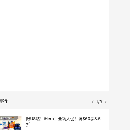
排行
1/3
限US站！iHerb：全场大促！满$60享8.5
4天1小时
折