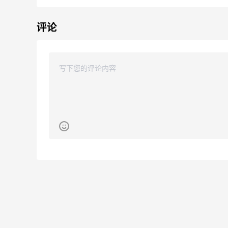
Go City
评论
至
Columbia Sportswear：秋季精选热卖！
25天15小时
入手哥伦比亚运动好物
会员7折
Columbia Sportswear
运
好价！Polo Ralph Lauren 拉夫劳伦Polo徽
9天
标绿色棒球帽
2.3折 $13.56
Macy's
iHerb ：8.8 全球好物节！选购日常保健、
2天
健身补剂、护肤洗护等
无门槛7.5折
iHerb
古
11天22小时
Carter's：清仓区童装热卖，$2.49起
低至3折