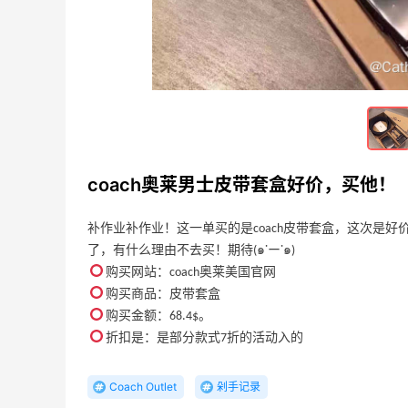
coach奥莱男士皮带套盒好价，买他！
补作业补作业！这一单买的是coach皮带套盒，这次是
了，有什么理由不去买！期待(๑˙ー˙๑)
购买网站：coach奥莱美国官网
购买商品：皮带套盒
购买金额：68.4$。
折扣是：是部分款式7折的活动入的
5
9天15小时
Go City：省心游通票 - 探寻巴塞罗那
Coach Outlet
剁手记录
圣家堂、巴特罗之家、米拉之家等高迪建筑