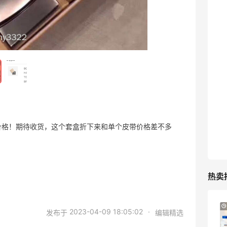
2023-04-19
0
丝芙兰美国官网八折买kvd粉饼替换芯
2023-04-19
0
丝芙兰美国官网香奈儿粉邂逅补货购入
好价格！期待收货，这个套盒折下来和单个皮带价格差不多
2023-04-12
0
热卖
e.l.f. Cosmetics：平价彩妆热卖 入腮红
2023-04-09 18:05:02
·
发布于
编辑精选
棒、妆前乳等