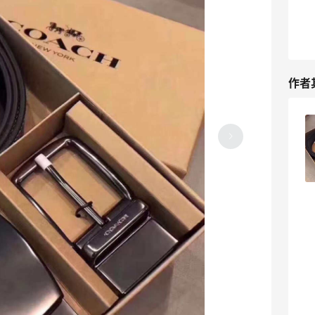
作者
coach奥莱美国官网剁手奶茶腋下摩根
2023-05-27
0
lululemon第一单收货啦
2023-05-08
0
coach zip tote绝世好价又来了