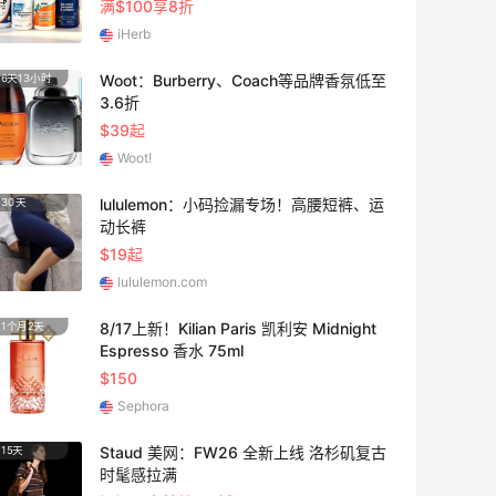
满$100享8折
iHerb
Woot：Burberry、Coach等品牌香氛低至
6天13小时
3.6折
$39起
Woot!
lululemon：小码捡漏专场！高腰短裤、运
30天
动长裤
$19起
lululemon.com
8/17上新！Kilian Paris 凯利安 Midnight
1个月2天
Espresso 香水 75ml
$150
Sephora
Staud 美网：FW26 全新上线 洛杉矶复古
15天
时髦感拉满