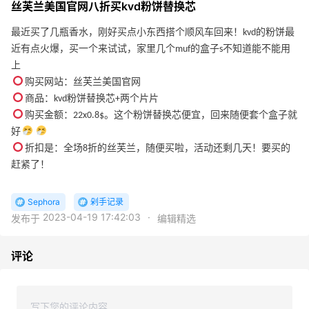
丝芙兰美国官网八折买kvd粉饼替换芯
最近买了几瓶香水，刚好买点小东西搭个顺风车回来！kvd的粉饼最
近有点火爆，买一个来试试，家里几个muf的盒子s不知道能不能用
上
购买网站：丝芙兰美国官网
商品：kvd粉饼替换芯+两个片片
购买金额：22x0.8$。这个粉饼替换芯便宜，回来随便套个盒子就
好
折扣是：全场8折的丝芙兰，随便买啦，活动还剩几天！要买的
赶紧了！
Sephora
剁手记录
2023-04-19 17:42:03
·
发布于
编辑精选
评论