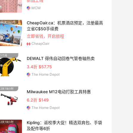
新品上线
MCM
CheapOair.ca：机票酒店预定，注册最高
24天18小时
立省C$50手续费
立即省钱，开启旅程
CheapOair
1个月
10天2
DEWALT 得伟自动回卷气管卷轴热卖
3.4折 $57.75
The Home Depot
2天18小时
5天18
Milwaukee M12电动打胶工具特惠
6.2折 $149
The Home Depot
Kipling：返校季大促！精选双肩包、手袋
2天18小时
5天6小
及配件等6折