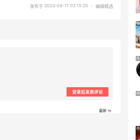
夏日精选
2023-04-11 02:15:25
·
发布于
编辑精选
Davines US
1个月
Free People：高颜值休闲运动风来袭
首单9折
Free People
Estee Lauder：Glimmer 新香上新热卖！
24天5小时
随单送5ml香水
满$130送水桶包
Estee Lauder
登录后发表评论
好价！Polo Ralph Lauren 拉夫劳伦Polo徽
10天5小时
标绿色棒球帽
2.3折 $13.56
最新
Macy's
BOGNER：滑雪服品牌中的“Dior”