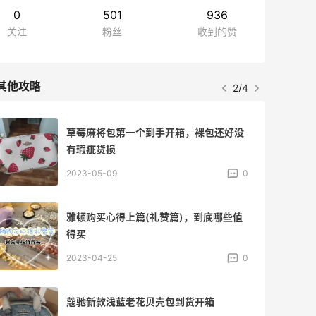
0
501
936
关注
粉丝
收到的赞
其他攻略
2/4
草莓麻将包第一个到手开箱，裸包还好没
有瑕疵货损
2023-05-09
0
雅顿购买心得上篇(礼赞篇)，到底哪些值
得买
2023-04-25
0
蔻驰新款浅蓝老花贝壳包到货开箱