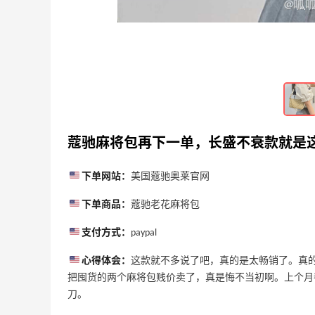
吗？
2023-04-06
0
蔻驰麻将包再下一单，长盛不衰款就是
下单网站：
美国蔻驰奥莱官网
下单商品：
蔻驰老花麻将包
支付方式：
paypal
心得体会：
这款就不多说了吧，真的是太畅销了。真的
把囤货的两个麻将包贱价卖了，真是悔不当初啊。上个月都
Best Buy：AirPods 限时促销！部分款式
2天18小时
刀。
好价