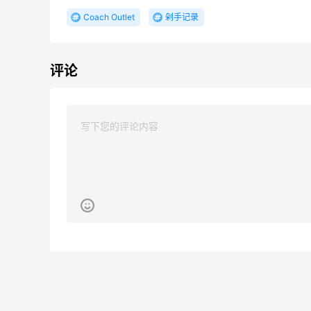
至高立省$50
Coach Outlet
剁手记录
Best Buy
Aeropostale：折扣区上新！北美平价校园
品牌 不输BM的宝藏
评论
多款到手价仅个位数
Aeropostale
10天20小时
Go City：省心游通票 - 探寻巴塞罗那
圣家堂、巴特罗之家、米拉之家等高迪建筑
Go City
5天18小时
Woot：美妆个护闪促！雅诗兰黛粉底$37
低至1折
Woot!
限US站！iHerb：全场大促！满$60享8.5
5天6小时
折