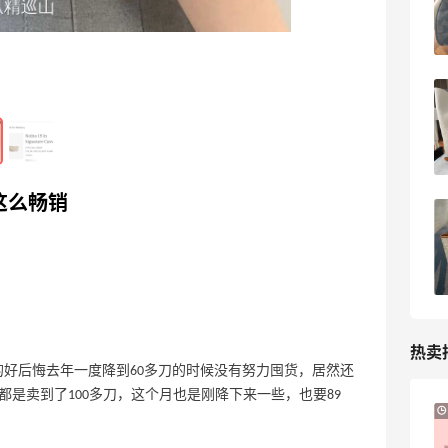
平替款zip托特包
2023-05-16
0
喜欢小巧玲珑感觉的妹纸可以看看这条白
金项链
2023-05-13
0
这么畅销
草莓麻将包第二个到手开箱，换一个链条
又是不同风格
2023-05-10
0
热卖
好后悔去年一度降到60多刀的时候没有努力囤货，居然还
是卖到了100多刀，这个月也是刚降下来一些，也要89
Davines：上新好物 大卫尼斯贵妇级护发
9天20小时
产品