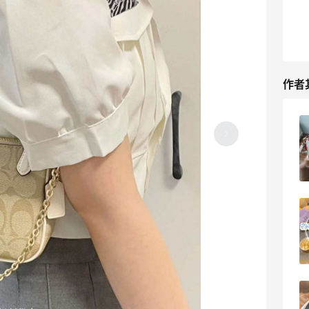
作者
Coach小蜜蜂麻将包第二个开箱，无瑕疵
货损真开心
2023-05-31
0
美国蔻驰奥莱官网趁好价下手奶茶色托特
包真香
2023-05-31
0
觉得city系列高攀不起的姐妹，不妨看看