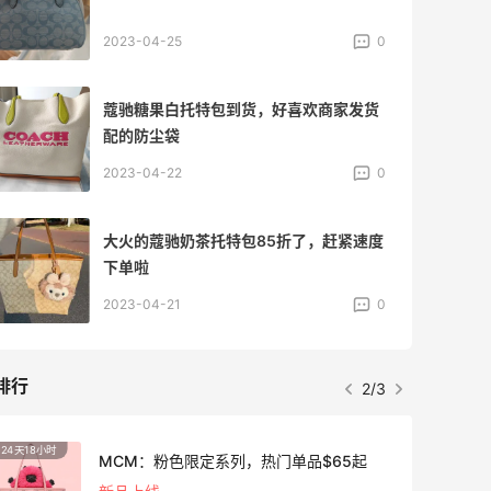
2023-04-25
0
蔻驰糖果白托特包到货，好喜欢商家发货
配的防尘袋
2023-04-22
0
大火的蔻驰奶茶托特包85折了，赶紧速度
下单啦
2023-04-21
0
排行
2/3
24天18小时
2天18
MCM：粉色限定系列，热门单品$65起