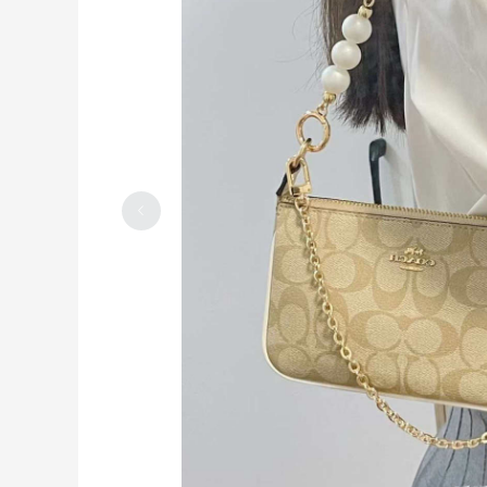
蔻驰麻将包再下一单，长盛不衰款就是这
么畅销
2023-04-11
0
为了合箱特意去倩碧兑换了生日礼和积分
礼
2023-04-09
0
骨折价的蔻驰草莓麻将包，今天你下手了