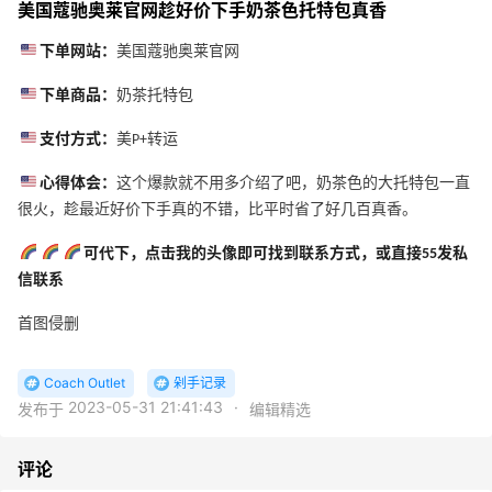
美国蔻驰奥莱官网趁好价下手奶茶色托特包真香
下单网站：
美国蔻驰奥莱官网
下单商品：
奶茶托特包
支付方式：
美P+转运
心得体会：
这个爆款就不用多介绍了吧，奶茶色的大托特包一直
很火，趁最近好价下手真的不错，比平时省了好几百真香。
可代下，点击我的头像即可找到联系方式，或直接55发私
信联系
首图侵删
Coach Outlet
剁手记录
2023-05-31 21:41:43
·
发布于
编辑精选
评论