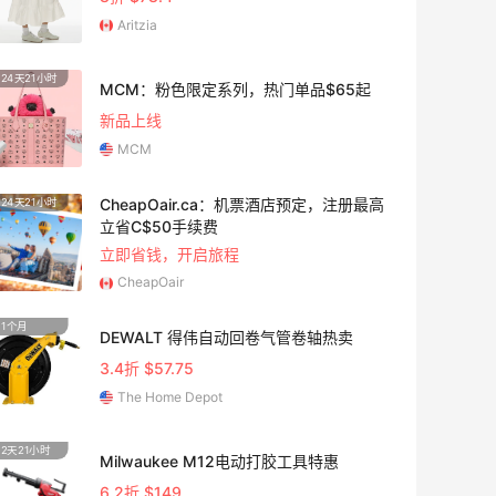
Aritzia
24天21小时
20天8
MCM：粉色限定系列，热门单品$65起
新品上线
MCM
CheapOair.ca：机票酒店预定，注册最高
24天21小时
1个月
立省C$50手续费
立即省钱，开启旅程
CheapOair
1个月
5天9小
DEWALT 得伟自动回卷气管卷轴热卖
3.4折 $57.75
The Home Depot
2天21小时
24天8
Milwaukee M12电动打胶工具特惠
6.2折 $149