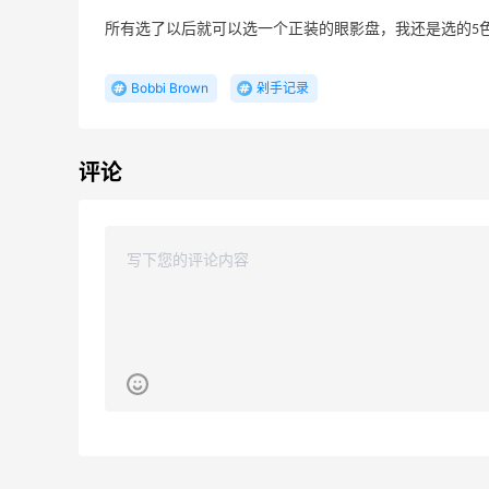
夏日精选
所有选了以后就可以选一个正装的眼影盘，我还是选的5
Davines US
Selfridges：时尚上新热卖！入手 Acne、
20天8小时
Bobbi Brown
剁手记录
西太后、House of CB 等
定价优势
Selfridges
评论
高
1个月
Free People：高颜值休闲运动风来袭
首单9折
Free People
限US站！iHerb：全场大促！满$60享8.5
5天9小时
折
满$100享8折
iHerb
Estee Lauder：Glimmer 新香上新热卖！
24天8小时
随单送5ml香水