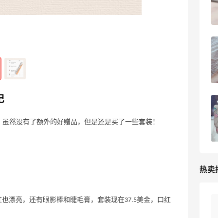
2023-04-26
0
Coach Mollie冰川白水桶到了哦--中环无
忧38天到货
2023-04-25
0
记
Bobbi brown美国官网再下一单--剁手记
装，虽然没有了额外的好赠品，但是还是买了一些套装！
2023-04-21
0
热卖
好价！Polo Ralph Lauren 拉夫劳伦Polo徽
10天8小时
，口红也漂亮，还有眼影棒和睫毛膏，套装现在37.5美金，口红
标绿色棒球帽