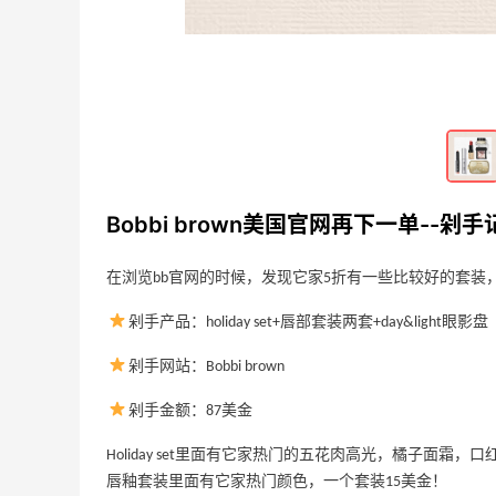
2023-05-07
0
0
品
雅顿母亲节活动再剁手--赠品又换了
2023-05-07
0
0
Bobbi brown美国官网再下一单--剁手
为了赠品下单saks，解锁saks网站
在浏览bb官网的时候，发现它家5折有一些比较好的套
2023-05-07
0
0
剁手产品：holiday set+唇部套装两套+day&light眼影盘
剁手网站：Bobbi brown
剁手金额：87美金
Davines：上新好物 大卫尼斯贵妇级护发
9天23小时
Holiday set里面有它家热门的五花肉高光，橘子面霜
产品
唇釉套装里面有它家热门颜色，一个套装15美金！