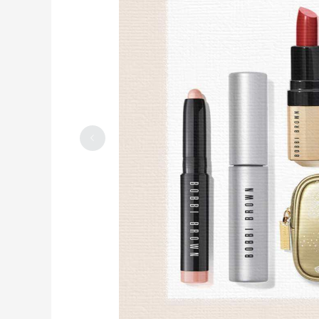
雅顿美国官网眼胶成功剁手
2023-05-28
0
0
Coach包包到了--coach turner flap很
好看
2023-05-09
0
0
夏天必备雅顿胶囊--雅顿银胶“白手套”