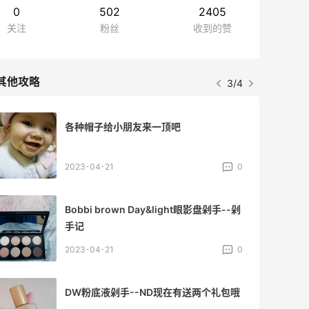
0
502
2405
关注
粉丝
收到的赞
其他攻略
3/4
各种帽子给小朋友来一顶吧
2023-04-21
0
Bobbi brown Day&light眼影盘剁手--剁
手记
2023-04-21
0
DW粉底液剁手--ND现在有送两个礼包哦