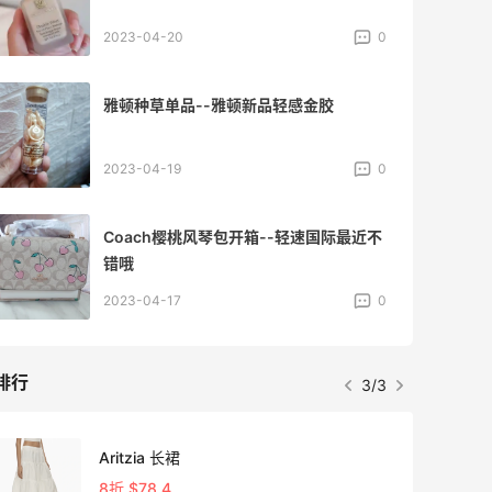
2023-04-20
0
雅顿种草单品--雅顿新品轻感金胶
2023-04-19
0
Coach樱桃风琴包开箱--轻速国际最近不
错哦
2023-04-17
0
排行
3/3
9天23
Aritzia 长裙
8折 $78.4