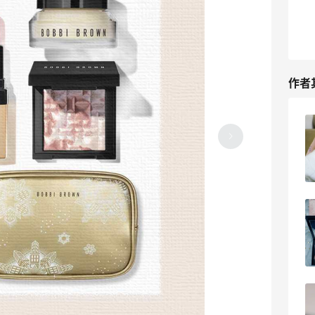
作者
雅顿凑单计划--买一瓶橘灿+眼胶就够了
2023-05-05
0
ND剁手兰蔻和Mac雅诗兰黛护肤品彩妆
拿下两个礼包
2023-05-03
0
Coach奥莱三环项链剁手记--比我之前买
要便宜