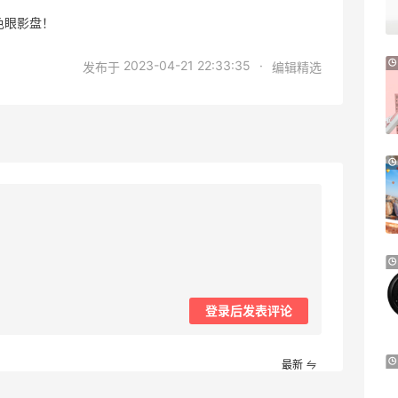
2.3折 $13.56
色眼影盘！
Macy's
e.l.f. Cosmetics：平价彩妆热卖 入腮红
2023-04-21 22:33:35
·
发布于
编辑精选
棒、妆前乳等
新人首单享8.5折
e.l.f. cosmetics
Aeropostale：折扣区上新！北美平价校园
品牌 不输BM的宝藏
多款到手价仅个位数
Aeropostale
BOGNER：滑雪服品牌中的“Dior”
大促低至6折
登录后发表评论
BOGNER
Joseph Joseph US：烤盘和烤箱托盘热
最新
卖