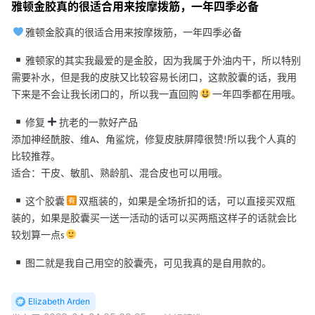
雅顿金胶真的很适合用来按摩拨筋，一年四季必备
雅顿金胶真的很适合用来按摩拨筋，一年四季必备
雅顿家的其实我最爱的是金胶，因为我属于外油内干，所以特别
需要补水，但是我的皮肤又比较容易长闭口，这款胶囊的话，我用
下来是不会让我长闭口的，所以我一直回购
一年四季都在用哦。
修复
抗老的一款好产品
添加神经酰胺、维A、角鲨烷，修复皮肤屏障很赞!所以我个人真的
比较推荐。
适合：干皮、敏肌、熟龄肌、混合皮也可以用哦。
这个胶囊
️双瓶装的，如果是全场折扣的话，可以直接买双瓶
装的，如果是胶囊买一送一活动的话可以买两瓶这样子的话就会比
较划算一点s
图二就是我自己用空的胶囊壳，可见我真的是自用款的。
Elizabeth Arden