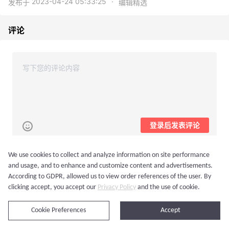
2023-04-24 05:33:25
·
发布于
编辑精选
评论
登录后发表评论
We use cookies to collect and analyze information on site performance
最新
and usage, and to enhance and customize content and advertisements.
rubyC
According to GDPR, allowed us to view order references of the user. By
雅顿的胶囊可以拿来按摩？
clicking accept, you accept our
Privacy Policy
and the use of cookie.
0
1楼
2023-04-25
回复
Cookie Preferences
Accept