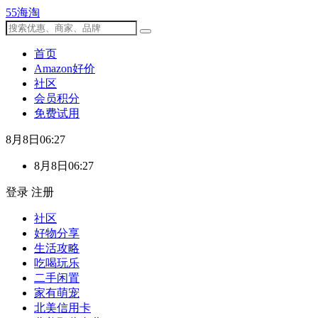
55海淘
首页
Amazon好价
社区
会员积分
免费试用
8月8日06:27
8月8日06:27
登录
注册
社区
好物分享
生活攻略
吃喝玩乐
二手闲置
家有萌宠
北美信用卡