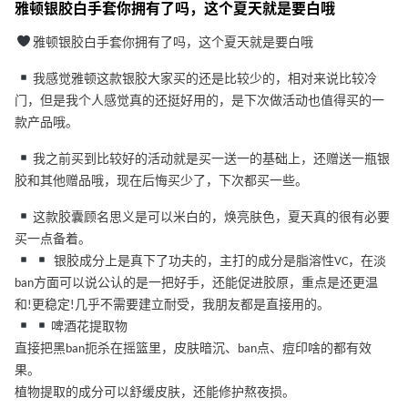
雅顿银胶白手套你拥有了吗，这个夏天就是要白哦
雅顿银胶白手套你拥有了吗，这个夏天就是要白哦
我感觉雅顿这款银胶大家买的还是比较少的，相对来说比较冷
门，但是我个人感觉真的还挺好用的，是下次做活动也值得买的一
款产品哦。
我之前买到比较好的活动就是买一送一的基础上，还赠送一瓶银
胶和其他赠品哦，现在后悔买少了，下次都买一些。
这款胶囊顾名思义是可以米白的，焕亮肤色，夏天真的很有必要
买一点备着。
银胶成分上是真下了功夫的，主打的成分是脂溶性VC，在淡
ban方面可以说公认的是一把好手，还能促进胶原，重点是还更温
和!更稳定!几乎不需要建立耐受，我朋友都是直接用的。
啤酒花提取物
直接把黑ban扼杀在摇篮里，皮肤暗沉、ban点、痘印啥的都有效
果。
植物提取的成分可以舒缓皮肤，还能修护熬夜损。