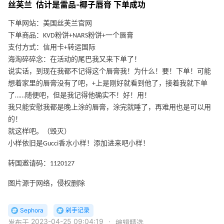
丝芙兰 估计是雷品-椰子唇膏 下单成功
下单网站：美国丝芙兰官网
下单商品：KVD粉饼+NARS粉饼+一个唇膏
支付方式：信用卡+转运国际
海淘碎碎念：在活动的尾巴我又来下单了！
说实话，到现在我都不记得这个唇膏我！为什么！要！下单！可能
想着家里的唇膏没有了吧，+上是刚好就看到他了，接着我就下单
了……随便吧，但是我记得他确实不！好！用！
我只能安慰我都是晚上涂的唇膏，涂完就睡了，再难用也是可以用
的！
就这样吧。（毁灭）
小样依旧是Gucci香水小样！添加进来吧小样！
转国邀请码：1120127
图片源于网络，侵权删除
Sephora
剁手记录
2023-04-25 09:04:19
·
发布于
编辑精选