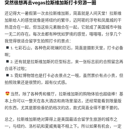
突然很想再去vegas拉斯维加斯打卡穷游一圈
还记得大一暑假第一次去拉斯维加斯，简直就是人间天堂！拉斯维
加斯给人的感觉就像是将纽约的繁华，迈阿密的浮夸和凤凰城的干
热混合在一起，但当这些元素融合在一起，它就成了美国城市中独
一无二的存在。每次去都有种恍如梦境的感觉，嘻嘻嘻，分享几个
我觉得很适合留学生拍照打卡的景点：
1. 七彩石山，各种色彩斑斓的巨石，简直是摄影天堂，打卡必备
啊；
2. 还有就是拉斯维加斯的巨型标志，来一张标志前的合照留念再
合适不过啦；
3. 霓虹博物馆也是打卡必去景点之一哦，虽然票价有点小贵，但
拍照效果还是很赞的，超有仪式感。
当然，除了各种秀和餐厅，拉斯维加斯的购物体验也超级棒！基
本上你可以一整天在各大酒店和商场里溜达，还经常能看到限量版
的东西，尤其是那些香奶奶档次的店，款式简直全得不要不要的。
总之，拉斯维加斯绝对算得上是美国最适合留学生旅游的城市之
一，与纽约、洛杉矶和夏威夷毫不相上下。所以如果有机会，一定