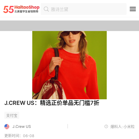
雅诗兰黛
首页
优惠
优惠详情
J.CREW US：精选正价单品无门槛7折
|
J.Crew US
爆料人: 小米粒
更新时间：06-08