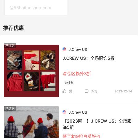
@55haitaoshop.com
已过期
J.Crew US
J.CREW US：全场服饰5折
清仓区额外3折
支付宝
赞
评论
2023-12-14
已过期
J.Crew US
【2023网一】J.CREW US：全场服
饰5折
低至$19抢白菜好价