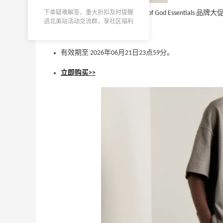
Woot!
下单疑难解答，重大折扣及时提醒
The Outnet US & CA 现有 Fear of God Essentia
进北美站活动交流群，享社区福利
V
Columbia Sportswear：秋季精选热卖！
25天17小时
无需使用优惠码。
入手哥伦比亚运动好物
会员7折
有效期至 2026年06月21日23点59分。
Columbia Sportswear
立即购买>>
选
8/17上新！Kilian Paris 凯利安 Midnight
1个月3天
Espresso 香水 75ml
$150
Sephora
Staud 美网：FW26 全新上线 洛杉矶复古
15天2小时
时髦感拉满
订阅用户首单8.5折
Staud