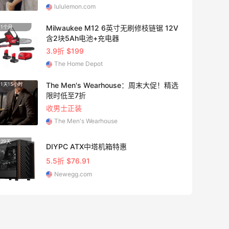
lululemon.com
Milwaukee M12 6英寸无刷修枝链锯 12V
1个月
25天1
含2块5Ah电池+充电器
3.9折 $199
The Home Depot
The Men's Wearhouse：周末大促！精选
1天15小时
1个月3
限时低至7折
收男士正装
The Men's Wearhouse
29天
15天2
DIYPC ATX中塔机箱特惠
5.5折 $76.91
Newegg.com