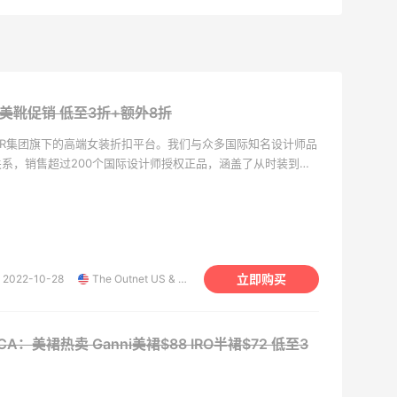
精选美靴促销
低至3折+额外8折
RTER集团旗下的高端女装折扣平台。我们与众多国际知名设计师品
系，销售超过200个国际设计师授权正品，涵盖了从时装到配
用户，您可以享受低至2折的超低惊喜折扣价，轻松选购心仪的
周会有新货上线，让您随时掌握最新时尚信息，即使足不出户，
尚享受。除此之外，我们还提供细致入微的贴心服务，为您的购
是时尚爱好者还是精打细算的购物者，颇特莱斯都是您不容错过
立即购买
2022-10-28
The Outnet US & CA
& CA：美裙热卖 Ganni美裙$88 IRO半裙$72
低至3