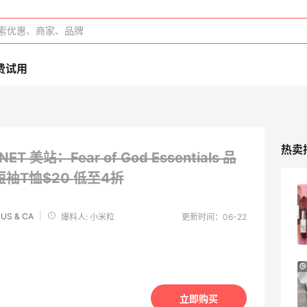
费试用
热卖
NET 美站：Fear of God Essentials 品
袖T恤$20
低至4折
9天17小时
Go City：省心游通票 - 探寻巴塞罗那
圣家堂、巴特罗之家、米拉之家等高迪建筑
|
 US & CA
爆料人: 小米粒
更新时间：06-22
Go City
好价！Polo Ralph Lauren 拉夫劳伦Polo徽
9天2小时
标绿色棒球帽
立即购买
2.3折 $13.56