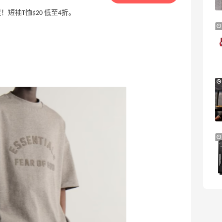
Macy's
ls 品牌大促！短袖T恤$20 低至4折。
VIVIENNE WESTWOOD Narcissa
1天2小时
Pendant 项链
9折 $189
SSense
iHerb ：8.8 全球好物节！选购日常保健、
2天2小时
健身补剂、护肤洗护等
无门槛7.5折
iHerb
12天
Carter's：清仓区童装热卖，$2.49起
低至3折
Carter's