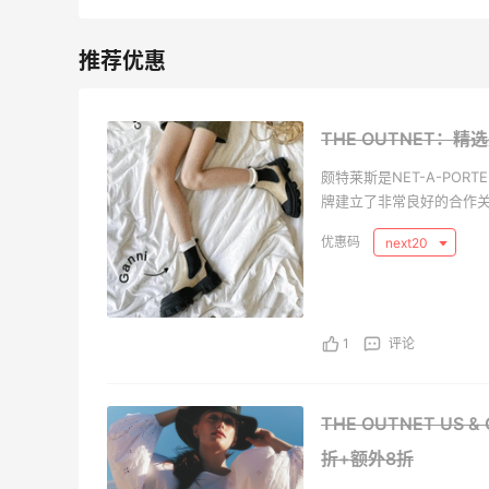
THE OUTNET：
颇特莱斯是NET-A-PO
牌建立了非常良好的合作关
饰的各种商品。作为注册
next20
女装。不仅如此，我们每
也能尽享与国际同步的时
物体验添彩加分。无论您
的品牌。
1
评论
THE OUTNET US 
折+额外8折