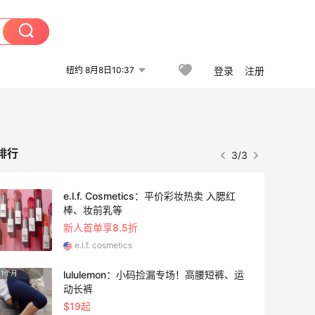
纽约 8月8日10:37
登录
注册
排行
3/3
e.l.f. Cosmetics：平价彩妆热卖 入腮红
4天3小
棒、妆前乳等
新人首单享8.5折
e.l.f. cosmetics
lululemon：小码捡漏专场！高腰短裤、运
1个月
6天15
动长裤
$19起