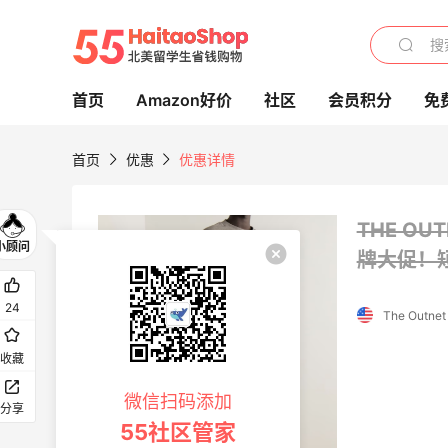
首页
Amazon好价
社区
会员积分
免
首页
优惠
优惠详情
THE OUT
牌大促！短
限US站！iHerb：全场大促！满$60享8.5
4天3小时
折
24
The Outnet
满$100享8折
iHerb
收藏
运
Woot：Burberry、Coach等品牌香氛低至
6天15小时
微信扫码添加
分享
3.6折
55社区管家
$39起