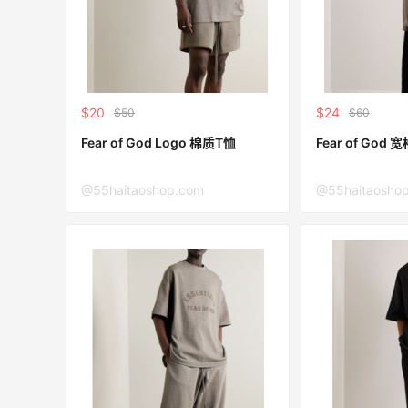
$20
$24
$50
$60
Fear of God Logo 棉质T恤
Fea
@55haitaoshop.com
@55haitaosho