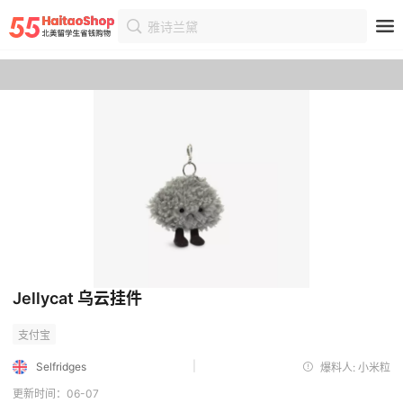
雅诗兰黛
首页
优惠
优惠详情
Jellycat 乌云挂件
|
Selfridges
爆料人: 小米粒
更新时间：06-07