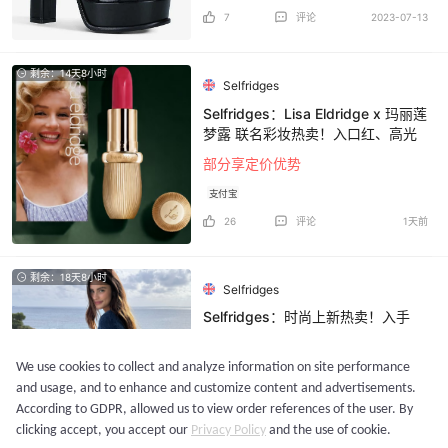
7
评论
2023-07-13
剩余：14天8小时
Selfridges
Selfridges：Lisa Eldridge x 玛丽莲
梦露 联名彩妆热卖！入口红、高光
部分享定价优势
支付宝
26
评论
1天前
剩余：18天8小时
Selfridges
Selfridges：时尚上新热卖！入手
Acne、西太后、House of CB 等
定价优势
We use cookies to collect and analyze information on site performance
and usage, and to enhance and customize content and advertisements.
支付宝
According to GDPR, allowed us to view order references of the user. By
28
评论
3天前
clicking accept, you accept our
Privacy Policy
and the use of cookie.