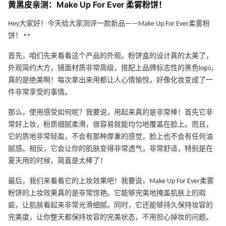
黄黑皮亲测：Make Up For Ever 柔雾粉饼！
Hey大家好！今天给大家测评一款新品——Make Up For Ever柔雾粉
饼！
首先，咱们先来看看这个产品的外观。粉饼盒的设计真的太美了，
外观简约大方，镜面材质非常高级，搭配上品牌标志性的黑色logo，
真的是绝美啊！每次拿出来用都让人心情愉悦，好像化妆变成了一
件非常享受的事情。
那么，使用感受如何呢？我要说，用起来真的是非常棒！首先它非
常好上妆，粉质细腻柔滑，很容易就能均匀地覆盖在脸上。而且，
它的质地非常轻盈，不会有那种厚重的感觉，脸上也不会有任何油
腻感。相反，它会让你的肌肤变得非常透气，非常舒适，特别是在
夏天用的时候，简直是太棒了！
最后，我们来看看它的上妆效果吧！我要说，Make Up For Ever柔雾
粉饼的上妆效果真的是非常惊艳。它能够完美地掩盖肌肤上的瑕
疵，让肌肤看起来非常光滑细腻。同时，它还能够持久保持妆容的
完美度，让你整天都保持妆容的完美状态，不用担心掉妆的问题。