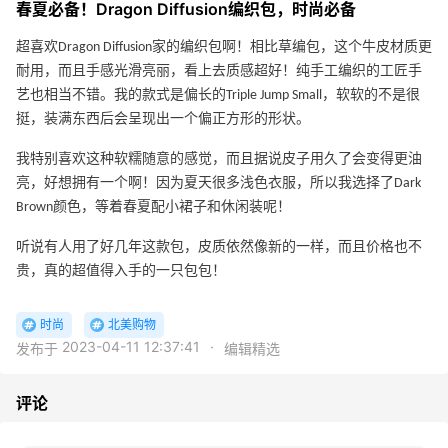
春夏必备！Dragon Diffusion编织包，时尚必备
超喜欢Dragon Diffusion家的编织包啊！相比草编包，这个牛皮材质更
耐用，而且手感光滑亮丽，看上去质感超好！纯手工编织的工匠手
艺也相当不错。我的款式是偏长的Triple Jump Small，软软的不是很
挺，装满东西后会呈现出一个偏正方形的形状。
我特别喜欢这种软糯随意的感觉，而且据说皮子用久了会变得更油
亮，好想拥有一个啊！因为夏天很多浅色衣服，所以我选择了Dark
Brown颜色，等着春夏配小裙子和休闲装呢！
听说有人用了好几年这款包，皮质依然像新的一样，而且价格也不
贵，真的超值得入手的一只包包！
时尚
北美购物
2023-04-11 12:37:41
·
发布于
编辑精选
评论